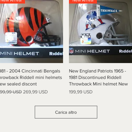
New Arrival
New Arrival
Vista rapida
Vista rapida
981 - 2004 Cincinnati Bengals
New England Patriots 1965 -
hrowback Riddell mini helmets
1981 Discontinued Riddell
ew sealed discont
Throwback Mini helmet New
rezzo regolare
Prezzo scontato
Prezzo
99,99 USD
269,99 USD
199,99 USD
Carica altro