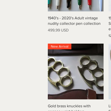
Vista rapida
1940's - 2020's Adult vintage
1
nudity collector pen collection
S
e
Prezzo
499,99 USD
P
1
New Arrival
Vista rapida
Gold brass knuckles with
L