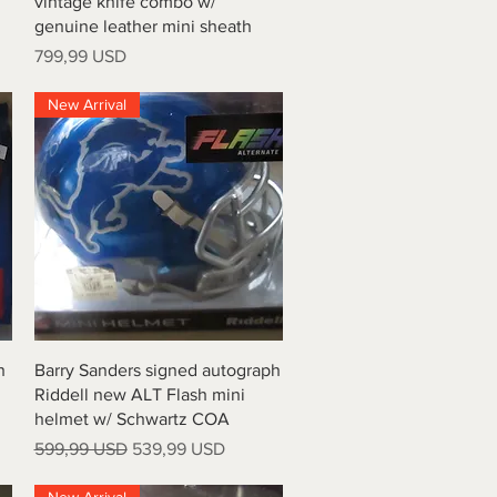
vintage knife combo w/
genuine leather mini sheath
Prezzo
799,99 USD
New Arrival
Vista rapida
h
Barry Sanders signed autograph
Riddell new ALT Flash mini
helmet w/ Schwartz COA
Prezzo regolare
Prezzo scontato
599,99 USD
539,99 USD