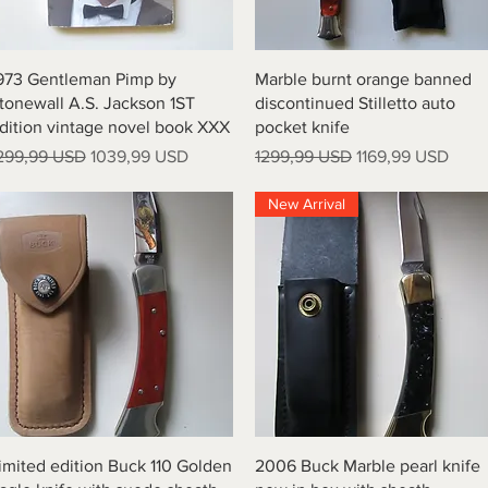
Vista rapida
Vista rapida
973 Gentleman Pimp by
Marble burnt orange banned
tonewall A.S. Jackson 1ST
discontinued Stilletto auto
dition vintage novel book XXX
pocket knife
rezzo regolare
Prezzo scontato
Prezzo regolare
Prezzo scontato
299,99 USD
1039,99 USD
1299,99 USD
1169,99 USD
New Arrival
Vista rapida
Vista rapida
imited edition Buck 110 Golden
2006 Buck Marble pearl knife