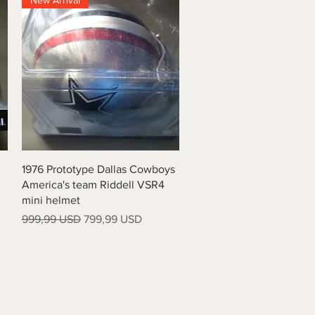
New Arrival
Vista rapida
1976 Prototype Dallas Cowboys
America's team Riddell VSR4
mini helmet
Prezzo regolare
Prezzo scontato
999,99 USD
799,99 USD