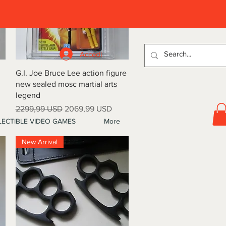
D
Accedi
Vista rapida
G.I. Joe Bruce Lee action figure
new sealed mosc martial arts
legend
Prezzo regolare
Prezzo scontato
2299,99 USD
2069,99 USD
ECTIBLE VIDEO GAMES
More
New Arrival