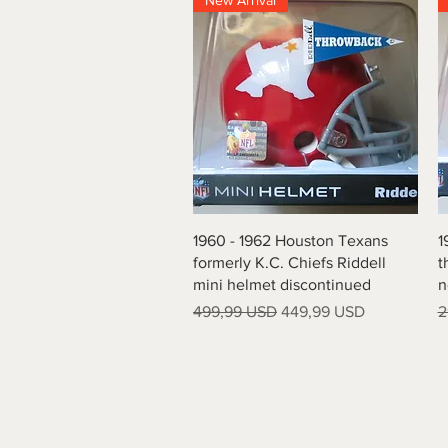
New Arrival
Vista rapida
1960 - 1962 Houston Texans
1
formerly K.C. Chiefs Riddell
t
mini helmet discontinued
n
Prezzo regolare
Prezzo scontato
P
499,99 USD
449,99 USD
2