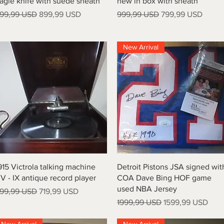
agle knife with suede sheath
new in box with sheath
rezzo regolare
Prezzo scontato
Prezzo regolare
Prezzo scontato
99,99 USD
899,99 USD
999,99 USD
799,99 USD
New Arrival
Vista rapida
Vista rapida
915 Victrola talking machine
Detroit Pistons JSA signed wit
V - IX antique record player
COA Dave Bing HOF game
used NBA Jersey
rezzo regolare
Prezzo scontato
99,99 USD
719,99 USD
Prezzo regolare
Prezzo scontato
1999,99 USD
1599,99 USD