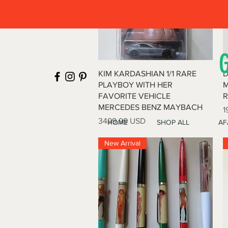
Vista rapida
KIM KARDASHIAN 1/1 RARE
D
PLAYBOY WITH HER
M
FAVORITE VEHICLE
R
MERCEDES BENZ MAYBACH
P
1
Prezzo
3499,99 USD
HOME
SHOP ALL
AF
New Arrival