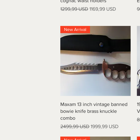
cognac waist holders
E
Prezzo regolare
Prezzo scontato
P
1299,99 USD
1169,99 USD
9
New Arrival
Vista rapida
Maxam 13 inch vintage banned
1
bowie knife brass knuckle
V
combo
P
8
Prezzo regolare
Prezzo scontato
2499,99 USD
1999,99 USD