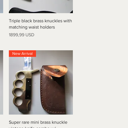
Vista rapida
Triple black brass knuckles with
matching waist holders
Prezzo
1899,99 USD
New Arrival
Vista rapida
Super rare mini brass knuckle