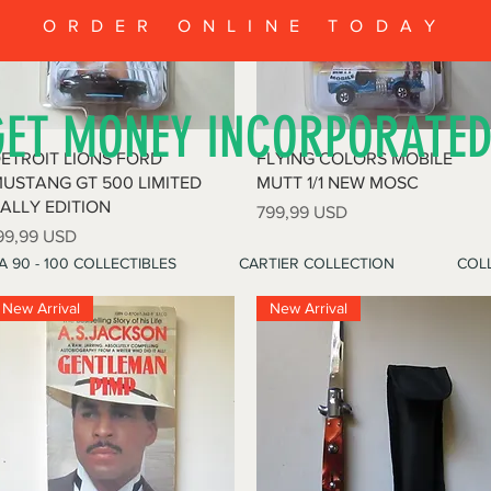
ORDER ONLINE TODAY
GET MONEY INCORPORATE
Vista rapida
Vista rapida
ETROIT LIONS FORD
FLYING COLORS MOBILE
USTANG GT 500 LIMITED
MUTT 1/1 NEW MOSC
ALLY EDITION
Prezzo
799,99 USD
rezzo
99,99 USD
A 90 - 100 COLLECTIBLES
CARTIER COLLECTION
COLL
New Arrival
New Arrival