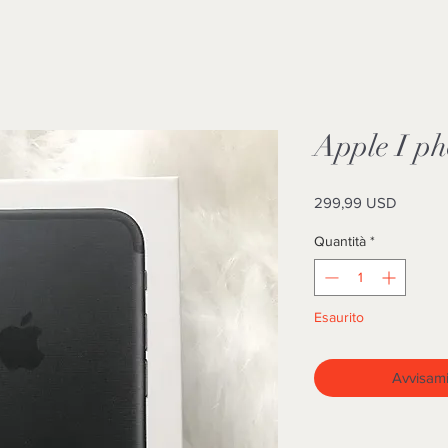
Apple I p
Prezzo
299,99 USD
Quantità
*
Esaurito
Avvisami