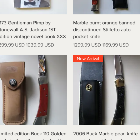
Vista rapida
Vista rapida
973 Gentleman Pimp by
Marble burnt orange banned
tonewall A.S. Jackson 1ST
discontinued Stilletto auto
dition vintage novel book XXX
pocket knife
rezzo regolare
Prezzo scontato
Prezzo regolare
Prezzo scontato
299,99 USD
1039,99 USD
1299,99 USD
1169,99 USD
New Arrival
Vista rapida
Vista rapida
imited edition Buck 110 Golden
2006 Buck Marble pearl knife