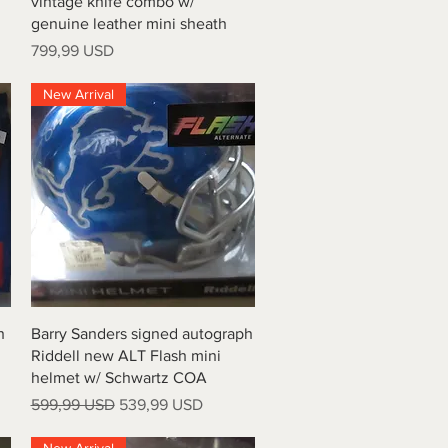
vintage knife combo w/
genuine leather mini sheath
Prezzo
799,99 USD
New Arrival
Vista rapida
h
Barry Sanders signed autograph
Riddell new ALT Flash mini
helmet w/ Schwartz COA
Prezzo regolare
Prezzo scontato
599,99 USD
539,99 USD