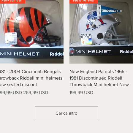
New Arrival
New Arrival
Vista rapida
Vista rapida
981 - 2004 Cincinnati Bengals
New England Patriots 1965 -
hrowback Riddell mini helmets
1981 Discontinued Riddell
ew sealed discont
Throwback Mini helmet New
rezzo regolare
Prezzo scontato
Prezzo
99,99 USD
269,99 USD
199,99 USD
Carica altro