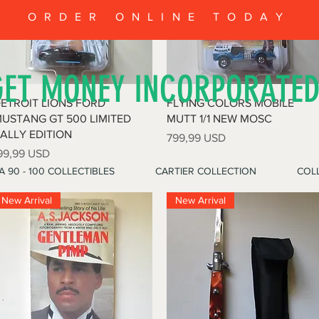
ORDER ONLINE TODAY
GET MONEY INCORPORATE
Vista rapida
Vista rapida
ETROIT LIONS FORD
FLYING COLORS MOBILE
USTANG GT 500 LIMITED
MUTT 1/1 NEW MOSC
ALLY EDITION
Prezzo
799,99 USD
rezzo
99,99 USD
A 90 - 100 COLLECTIBLES
CARTIER COLLECTION
COLL
New Arrival
New Arrival