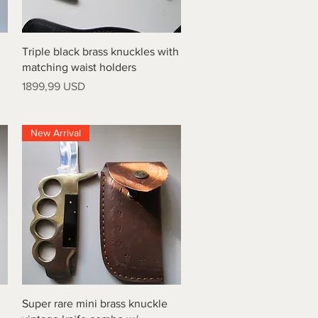
Vista rapida
Triple black brass knuckles with
matching waist holders
Prezzo
1899,99 USD
New Arrival
Vista rapida
Super rare mini brass knuckle