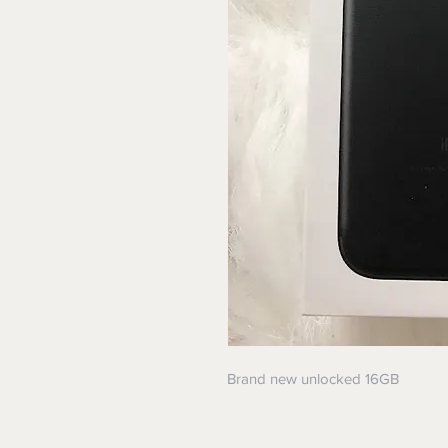
Brand new unlocked 16GB