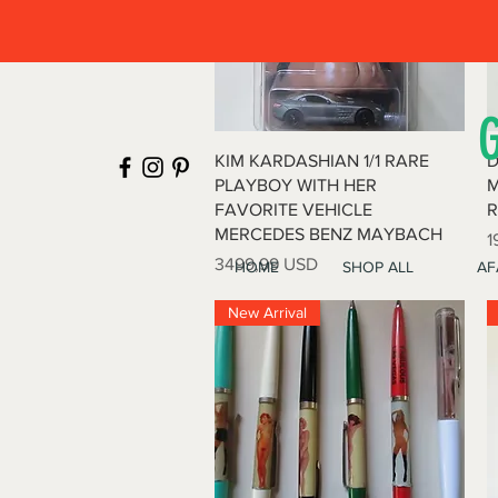
Vista rapida
KIM KARDASHIAN 1/1 RARE
D
PLAYBOY WITH HER
M
FAVORITE VEHICLE
R
MERCEDES BENZ MAYBACH
P
1
Prezzo
3499,99 USD
HOME
SHOP ALL
AF
New Arrival