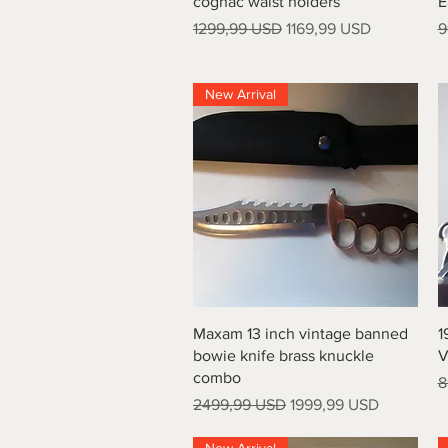
cognac waist holders
E
Prezzo regolare
Prezzo scontato
P
1299,99 USD
1169,99 USD
9
New Arrival
Vista rapida
Maxam 13 inch vintage banned
1
bowie knife brass knuckle
V
combo
P
8
Prezzo regolare
Prezzo scontato
2499,99 USD
1999,99 USD