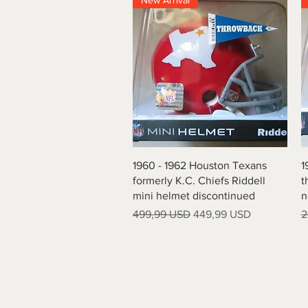
New Arrival
Vista rapida
1960 - 1962 Houston Texans
1
formerly K.C. Chiefs Riddell
t
mini helmet discontinued
n
Prezzo regolare
Prezzo scontato
P
499,99 USD
449,99 USD
2