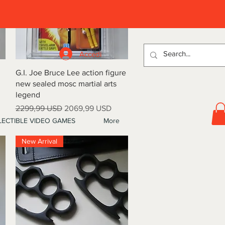
D
Accedi
Vista rapida
G.I. Joe Bruce Lee action figure
new sealed mosc martial arts
legend
Prezzo regolare
Prezzo scontato
2299,99 USD
2069,99 USD
ECTIBLE VIDEO GAMES
More
New Arrival