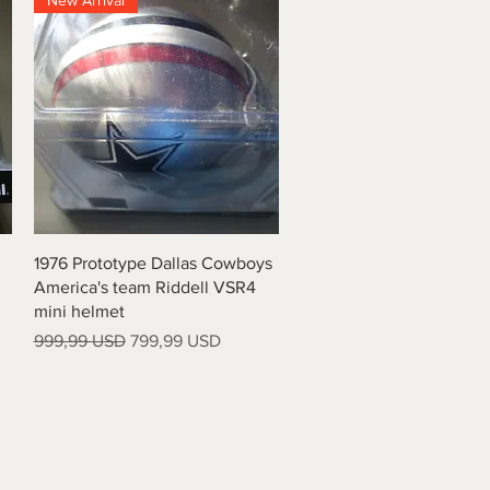
New Arrival
Vista rapida
1976 Prototype Dallas Cowboys
America's team Riddell VSR4
mini helmet
Prezzo regolare
Prezzo scontato
999,99 USD
799,99 USD