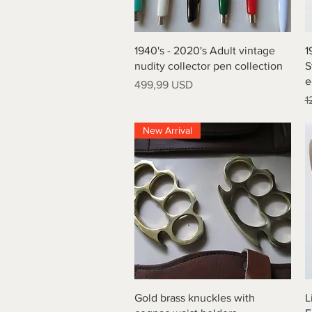
Vista rapida
1940's - 2020's Adult vintage
1
nudity collector pen collection
S
e
Prezzo
499,99 USD
P
1
New Arrival
Vista rapida
Gold brass knuckles with
L