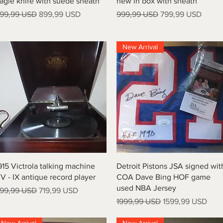
agle knife with suede sheath
new in box with sheath
rezzo regolare
Prezzo scontato
Prezzo regolare
Prezzo scontato
99,99 USD
899,99 USD
999,99 USD
799,99 USD
New Arrival
Vista rapida
Vista rapida
915 Victrola talking machine
Detroit Pistons JSA signed wit
V - IX antique record player
COA Dave Bing HOF game
used NBA Jersey
rezzo regolare
Prezzo scontato
99,99 USD
719,99 USD
Prezzo regolare
Prezzo scontato
1999,99 USD
1599,99 USD